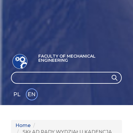
FACULTY OF MECHANICAL
ENGINEERING
Search
Search
PL
EN
GLI
SH
Home
SKŁAD RADY WYDZIAŁU KADENCJA