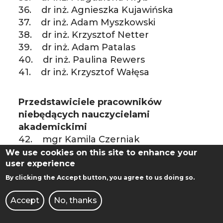
36. dr inż. Agnieszka Kujawińska
37. dr inż. Adam Myszkowski
38. dr inż. Krzysztof Netter
39. dr inż. Adam Patalas
40. dr inż. Paulina Rewers
41. dr inż. Krzysztof Wałęsa
Przedstawiciele pracowników
niebędących nauczycielami
akademickimi
42. mgr Kamila Czerniak
43. Jacek Kubiak
We use cookies on this site to enhance your
user experience
By clicking the Accept button, you agree to us doing so.
Przedstawiciele doktorantów
44. mgr inż. Lidia Smyczyńska
Accept
No, thanks
45. mgr inż. Wiktoria Kanciak