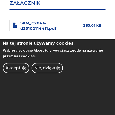
ZAŁĄCZNIK
SKM_C284e-
285.01 KB
d25102114411.pdf
UDOSTĘPNIJ:
Na tej stronie używamy cookies.
Wybierając opcję
Akceptuję
, wyrażasz zgodę na używanie
przez nas cookies.
Akceptuję
Nie, dziękuję
STOPKA
WYDZIAŁ INŻYNIERII
MOBILE
MECHANICZNEJ