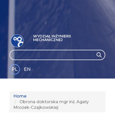
WYDZIAŁ INŻYNIERII
MECHANICZNEJ
Search
Search
PL
EN
GLI
SH
Home
Obrona doktorska mgr inż. Agaty
Mrozek-Czajkowskiej