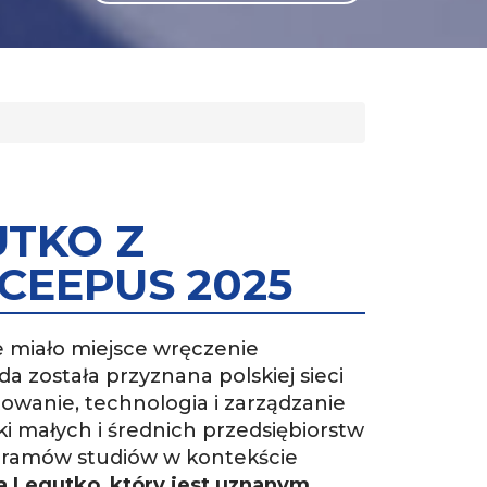
GLI
SH
UTKO Z
CEEPUS 2025
e miało miejsce wręczenie
 została przyznana polskiej sieci
towanie, technologia i zarządzanie
i małych i średnich przedsiębiorstw
ogramów studiów w kontekście
wa Legutko
,
który jest uznanym