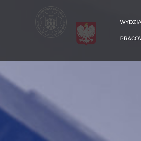
Przejdź
do
treści
WIT
WYDZI
Navigation
PRACO
PL