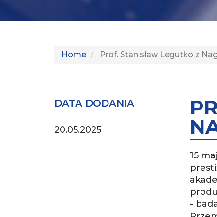
Home
Prof. Stanisław Legutko z N
PR
DATA DODANIA
NA
20.05.2025
15 ma
prest
akade
produ
- bad
Przem