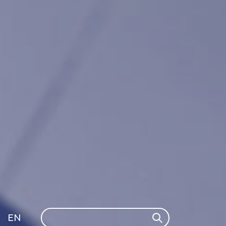
Search
EN
Search