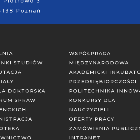
. Piotrowo 3
1-138 Poznań
LNIA
WSPÓŁPRACA
UNKI STUDIÓW
MIĘDZYNARODOWA
UTACJA
AKADEMICKI INKUBAT
IAŁY
PRZEDSIĘBIORCZOŚCI
ŁA DOKTORSKA
POLITECHNIKA INNOW
RUM SPRAW
KONKURSY DLA
ENCKICH
NAUCZYCIELI
NISTRACJA
OFERTY PRACY
IOTEKA
ZAMÓWIENIA PUBLICZ
AWNICTWO
INTRANET