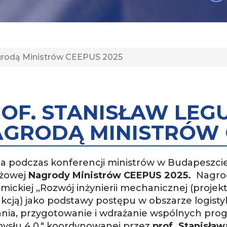
agrodą Ministrów CEEPUS 2025
OF. STANISŁAW LEG
GRODĄ MINISTRÓW 
ja podczas konferencji ministrów w Budapeszci
iżowej
Nagrody Ministrów CEEPUS 2025.
Nagroda
mickiej ,,Rozwój inżynierii mechanicznej (projek
kcją) jako podstawy postępu w obszarze logistyk
ania, przygotowanie i wdrażanie wspólnych pr
ysłu 4.0." koordynowanej przez
prof. Stanisła