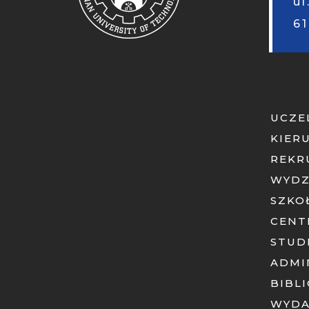
ul
6
UCZE
KIER
REKR
WYDZ
SZKO
CENT
STUD
ADMI
BIBL
WYD