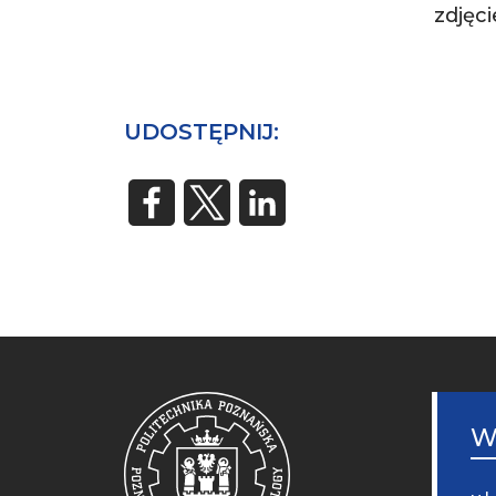
zdjęc
UDOSTĘPNIJ:
STO
MOB
W