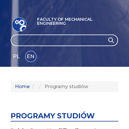
FACULTY OF MECHANICAL
ENGINEERING
Search
Search
PL
EN
GLI
SH
Home
Programy studiów
PROGRAMY STUDIÓW