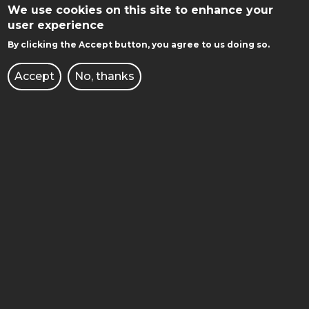
We use cookies on this site to enhance your
Efekty uczenia się
223.4 KB
user experience
SHARE:
By clicking the Accept button, you agree to us doing so.
Accept
No, thanks
STOPKA
FACULTY OF MECHANICAL
MOBILE
ENGINEERING
3 Piotrowo street
61-138 Poznan